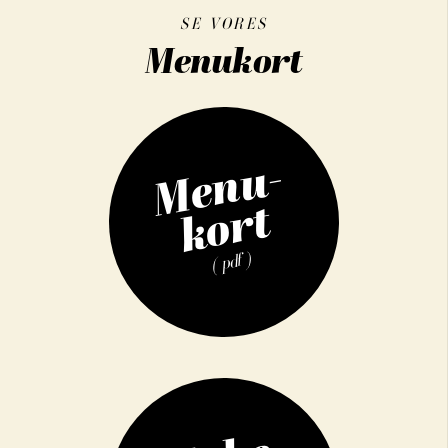
SE VORES
Menukort
Menu-
kort
( pdf )